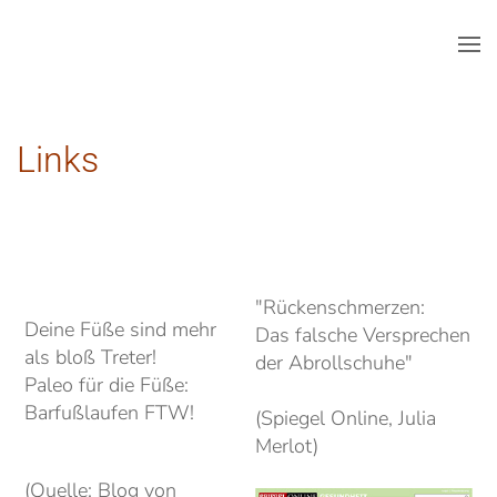
Skip to main content
Links
"Rückenschmerzen:
Deine Füße sind mehr
Das falsche Versprechen
als bloß Treter!
der Abrollschuhe"
Paleo für die Füße:
Barfußlaufen FTW!
(Spiegel Online, Julia
Merlot)
(Quelle: Blog von